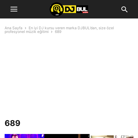
Ana Sayfa
En iyi DJ kursu veren marka DJBUL’dan, size özel
profesyonel müzik eğitimi
689
689