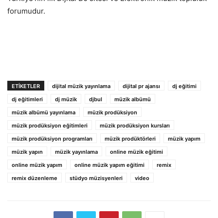
forumudur.
ETIKETLER
dijital müzik yayınlama
dijital pr ajansı
dj eğitimi
dj eğitimleri
dj müzik
djbul
müzik albümü
müzik albümü yayınlama
müzik prodüksiyon
müzik prodüksiyon eğitimleri
müzik prodüksiyon kursları
müzik prodüksiyon programları
müzik prodüktörleri
müzik yapım
müzik yapın
müzik yayınlama
online müzik eğitimi
online müzik yapım
online müzik yapım eğitimi
remix
remix düzenleme
stüdyo müzisyenleri
video